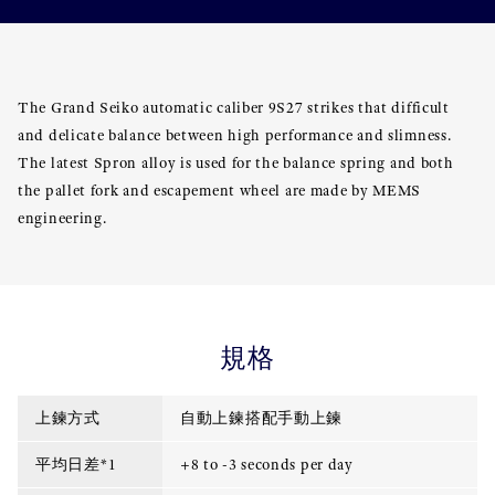
The Grand Seiko automatic caliber 9S27 strikes that difficult
and delicate balance between high performance and slimness.
The latest Spron alloy is used for the balance spring and both
the pallet fork and escapement wheel are made by MEMS
engineering.
規格
上鍊方式
自動上鍊搭配手動上鍊
平均日差*1
+8 to -3 seconds per day