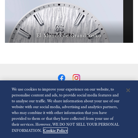
El Mundo de Grand Seiko
We use cookies to improve your experience on our website, to
personalise content and ads, to provide social media features and
to analyse our traffic. We share information about your use of our
Reducir Animaciones
Desactivado
website with our social media, advertising and analytics partners,
who may combine it with other information that you have
provided to them or that they have collected from your use of
Para la prensa
Terms of Use
Politica de privacidad
their services. However, WE DO NOT SELL YOUR PERSONAL
Cookie Policy
INFORMATION.
Política de cookies
Accesibilidad
Economic Operator