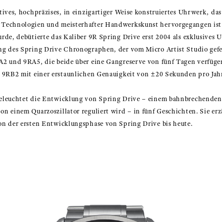
tives, hochpräzises, in einzigartiger Weise konstruiertes Uhrwerk, da
 Technologien und meisterhafter Handwerkskunst hervorgegangen ist
urde, debütierte das Kaliber 9R Spring Drive erst 2004 als exklusives
ng des Spring Drive Chronographen, der vom Micro Artist Studio gef
A2 und 9RA5, die beide über eine Gangreserve von fünf Tagen verfüge
r 9RB2 mit einer erstaunlichen Genauigkeit von ±20 Sekunden pro Jahr
beleuchtet die Entwicklung von Spring Drive – einem bahnbrechenden
on einem Quarzoszillator reguliert wird – in fünf Geschichten. Sie e
on der ersten Entwicklungsphase von Spring Drive bis heute.