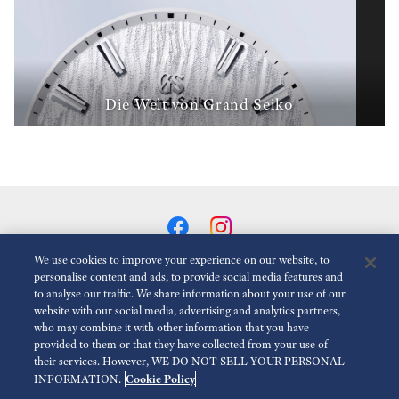
Die Welt von Grand Seiko
We use cookies to improve your experience on our website, to
personalise content and ads, to provide social media features and
to analyse our traffic. We share information about your use of our
Animationen Reduzieren
Deaktiviert
website with our social media, advertising and analytics partners,
who may combine it with other information that you have
provided to them or that they have collected from your use of
Für die presse
Nutzungsbedingungen
Datenschutzbestimmungen
their services. However, WE DO NOT SELL YOUR PERSONAL
Cookie Policy
INFORMATION.
Impressum
Barrierefreiheit
Economic Operator