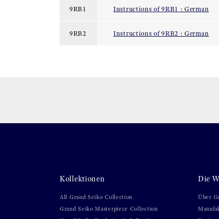
9RB1
Instructions of 9RB1 : German
9RB2
Instructions of 9RB2 : German
Kollektionen
Die W
All Grand Seiko Collection
Über G
Grand Seiko Masterpiece Collection
Manufa