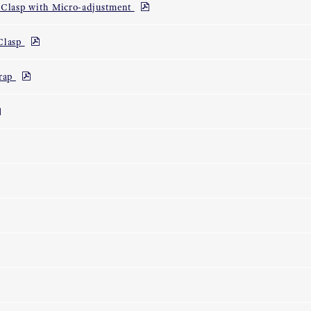
n Clasp with Micro-adjustment
 Clasp
trap