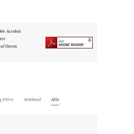
obe Acrobat
rer
auf Ihrem
g Drive
Armband
Alle