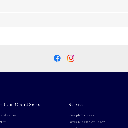
elt von Grand Seiko
Service
rand Seiko
Komplettservice
ktur
Bedienungsanleitungen