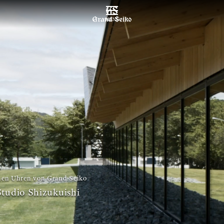
MENÜ
hen Uhren von Grand Seiko
tudio Shizukuishi