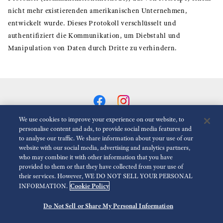
nicht mehr existierenden amerikanischen Unternehmen,
entwickelt wurde. Dieses Protokoll verschlüsselt und
authentifiziert die Kommunikation, um Diebstahl und
Manipulation von Daten durch Dritte zu verhindern.
We use cookies to improve your experience on our website, to
personalise content and ads, to provide social media features and
to analyse our traffic. We share information about your use of our
Animationen Reduzieren
Deaktiviert
website with our social media, advertising and analytics partners,
who may combine it with other information that you have
provided to them or that they have collected from your use of
Für die presse
Nutzungsbedingungen
Datenschutzbestimmungen
their services. However, WE DO NOT SELL YOUR PERSONAL
Cookie Policy
INFORMATION.
Impressum
Barrierefreiheit
Economic Operator
Do Not Sell or Share My Personal Information
©
2026 Seiko Watch Corporation