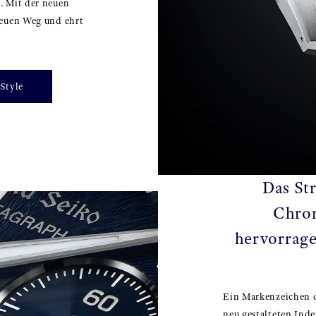
. Mit der neuen
neuen Weg und ehrt
 Style
Das St
Chron
hervorrage
Ein Markenzeichen de
neu gestalteten Inde