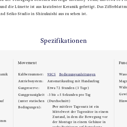
, und die Lünette ist aus kratzfester Keramik gefertigt. Das Zifferblatt
nd Seiko Studio in Shizukuishi aus zu sehen ist.
Spezifikationen
Movement
Func
ramik
Kalibernummer:
9SC5
Bedienungsanleitungen
Wass
Antriebssystem:
Automatikaufzug mit Handaufzug
Magn
Wide
Gangreserve:
Etwa 72 Stunden (3 Tage)
Gewi
Ganggenauigkeit
-3 bis +5 Sekunden pro Tag
auf
(unter statischen
(Durchschnitt)
Hinw
Der mittlere Tagessatz ist ein
Bedingungen):
Mittelwert der Tagessätze in einem
Zustand, in dem die Bewegung vor
.5mm
der Montage in einem Gehäuse in