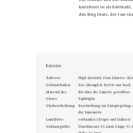
kratzfester ist als Edelstahl
den Berg Iwate, der vom Gra
Exterior
Äußeres:
High-intensity titan Lünette: Ke
Gehäuseboden:
See-through & Screw case back
Material des
Bis über die Lünette gewölbtes
Glases:
Saphirglas
Glasbeschichtung:
Beschichtung zur Entspiegelung 
der Innenseite
LumiBrite:
vorhanden (Zeiger und Indizes)
Gehäusegröße:
Durchmesser 43.2mm Länge 51