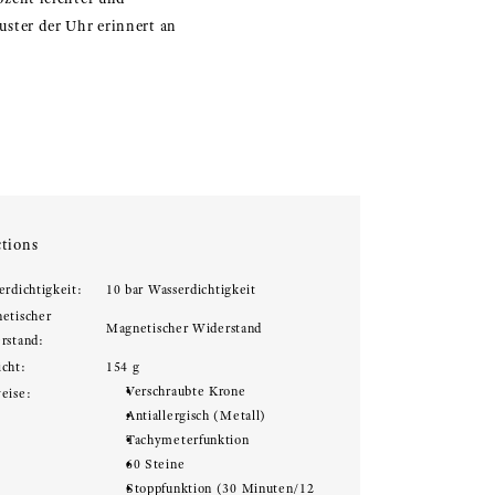
muster der Uhr erinnert an
tions
erdichtigkeit:
10 bar Wasserdichtigkeit
etischer
Magnetischer Widerstand
rstand:
cht:
154 g
Verschraubte Krone
eise:
Antiallergisch (Metall)
Tachymeterfunktion
60 Steine
Stoppfunktion (30 Minuten/12