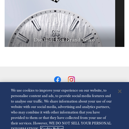
Die Welt von Grand Seiko
We use cookies to improve your experience on our website, to
personalise content and ads, to provide social media features and
to analyse our traffic. We share information about your use of our
Animationen Reduzieren
Deaktiviert
website with our social media, advertising and analytics partners,
who may combine it with other information that you have
provided to them or that they have collected from your use of
Für die presse
Nutzungsbedingungen
Datenschutzbestimmungen
their services. However, WE DO NOT SELL YOUR PERSONAL
Cookie Policy