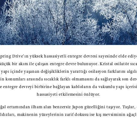
pring Drive'ın yüksek hassasiyetli entegre devresi sayesinde elde ediyo
 küçük bir akım ile çalışan entegre devre bulunuyor. Kristal osilatör sı
apı içinde yaşanan değişikliklerin yarattığı osilasyon farklarını algılıy
in konumları arasında sıcaklık farklı olmamasını da sağlayarak son de
ile entegre devreyi birbirine bağlayan kabloların da vakumlu yapı içeris
hassasiyeti etkilemesini önlüyor.
al ortamından ilham alan benzersiz Japon güzelliğini taşıyor. Taşlar, ö
yıldızları, makinenin yüzeylerinin zarif dokusu ise kış mevsiminin ağaçl