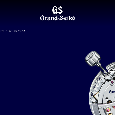
MENU
rive
Kalibre 9RA2