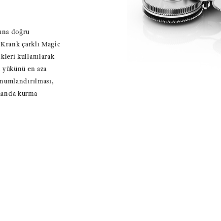
şına doğru
. Krank çarklı Magic
leri kullanılarak
n yükünü en aza
onumlandırılması,
manda kurma