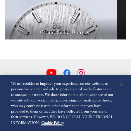
Grand Seiko Dünyası
We use cookies to improve your experience on our website, to
personalise content and ads, to provide social media features and
to analyse our traffic. We share information about your use of our
Animasyonlari Azalt
Devre dışı
website with our social media, advertising and analytics partners,
who may combine it with other information that you have
provided to them or that they have collected from your use of
Medya
Kullanım Koşulları
Gizlilik Politikası
Çerez Politikası
their services. However, WE DO NOT SELL YOUR PERSONAL
Cookie Policy
INFORMATION.
Erişilebilirlik