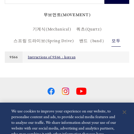
무브먼트(MOVEMENT)
기계식(Mechanical)
쿼츠(Quartz)
스프링 드라이브(Spring Drive)
밴드（band）
모두
9S66
Instructions of 9S66 : korean
We use cookies to improve your experience on our website, to
personalise content and ads, to provide social media features and
애니메이션 줄이기
비활성화
to analyse our traffic. We share information about your use of our
website with our social media, advertising and analytics partners,
미디어(FOR THE MEDIA)
Terms of Use