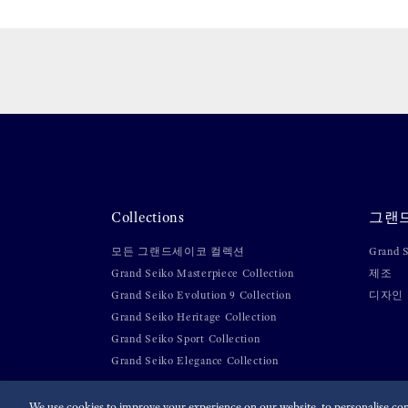
Collections
그랜
모든 그랜드세이코 컬렉션
Grand
Grand Seiko Masterpiece Collection
제조
Grand Seiko Evolution 9 Collection
디자인
Grand Seiko Heritage Collection
Grand Seiko Sport Collection
Grand Seiko Elegance Collection
We use cookies to improve your experience on our website, to personalise cont