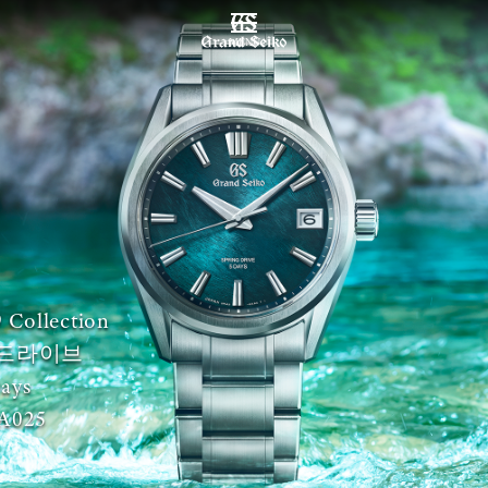
MENU
 Collection
드라이브
ays
A025