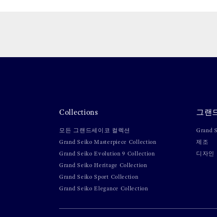
Collections
그랜
모든 그랜드세이코 컬렉션
Grand
Grand Seiko Masterpiece Collection
제조
Grand Seiko Evolution 9 Collection
디자인
Grand Seiko Heritage Collection
Grand Seiko Sport Collection
Grand Seiko Elegance Collection