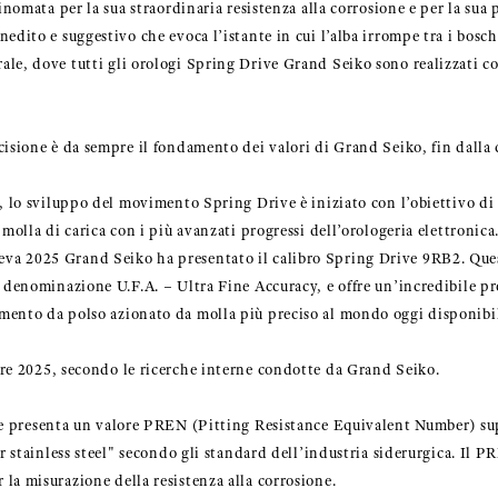
rinomata per la sua straordinaria resistenza alla corrosione e per la sua 
edito e suggestivo che evoca l’istante in cui l’alba irrompe tra i bosch
le, dove tutti gli orologi Spring Drive Grand Seiko sono realizzati c
cisione è da sempre il fondamento dei valori di Grand Seiko, fin dalla
a, lo sviluppo del movimento Spring Drive è iniziato con l’obiettivo 
 molla di carica con i più avanzati progressi dell’orologeria elettronica
va 2025 Grand Seiko ha presentato il calibro Spring Drive 9RB2. Qu
a denominazione U.F.A. – Ultra Fine Accuracy, e offre un’incredibile p
mento da polso azionato da molla più preciso al mondo oggi disponibi
e 2025, secondo le ricerche interne condotte da Grand Seiko.
e presenta un valore PREN (Pitting Resistance Equivalent Number) sup
er stainless steel" secondo gli standard dell’industria siderurgica. Il
la misurazione della resistenza alla corrosione.