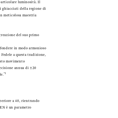
particolare luminosità. Il
i ghiacciati della regione di
on meticolosa maestria
 creazione del suo primo
di fondere in modo armonioso
. Fedele a questa tradizione,
esto movimento
recisione annua di ±20
*1
le.
eriore a 40, rientrando
 PREN è un parametro