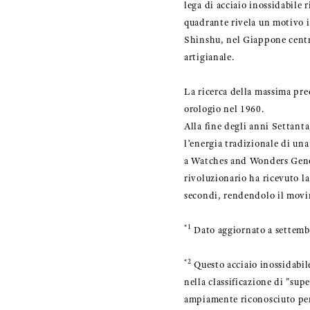
lega di acciaio inossidabile 
quadrante rivela un motivo in
Shinshu, nel Giappone centra
artigianale.
La ricerca della massima pre
orologio nel 1960.
Alla fine degli anni Settant
l’energia tradizionale di una
a Watches and Wonders Gene
rivoluzionario ha ricevuto l
secondi, rendendolo il movi
*1
Dato aggiornato a settembr
*2
Questo acciaio inossidabil
nella classificazione di "sup
ampiamente riconosciuto per 