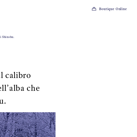
Boutique Online
di Shinshu.
 calibro
ell’alba che
u.