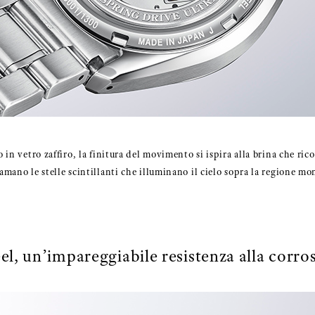
o in vetro zaffiro, la finitura del movimento si ispira alla brina che ric
iamano le stelle scintillanti che illuminano il cielo sopra la regione m
eel, un’impareggiabile resistenza alla corro