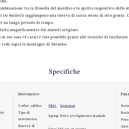
iko.
ombinazione tra la filosofia del marchio e lo spirito inquisitivo dello s
 tre bariletti raggiungono una riserva di carica estesa di otto giorni. C
r un lungo periodo di tempo.
finito magnificamente dai maestri artigiani.
 in oro rosa 18 carati è resa possibile grazie alle tecniche di lucidatura
 si vede sopra le montagne di Shinshu.
Specifiche
Movimento
Funz
Codice calibro:
9R01
Istruzioni
Resis
ite
Tipo di
Resi
Spring Drive avvolgimento manuale
movimento:
Peso
Riserva di
Altri