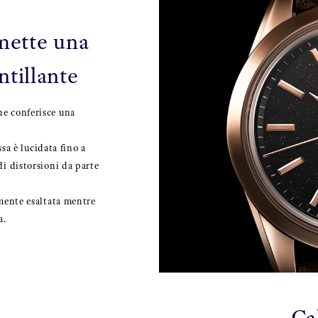
mette una
ntillante
he conferisce una
assa è lucidata fino a
di distorsioni da parte
rmente esaltata mentre
a.
Ca