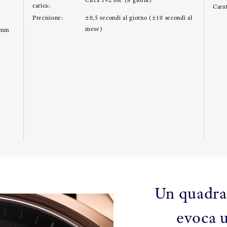
Circa 192 ore (8 giorni)
carica:
Carat
Precisione:
±0,5 secondi al giorno (±10 secondi al
mese)
8mm
Un quadra
evoca u