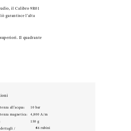
tudio, il Calibro 9R01
iò garantisce l'alta
 superiori. Il quadrante
ioni
tenza all’acqua:
10 bar
stenza magnetica:
4,800 A/m
:
150 g
56 rubini
 dettagli /