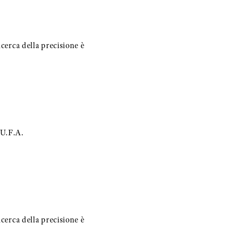
icerca della precisione è
 U.F.A.
icerca della precisione è