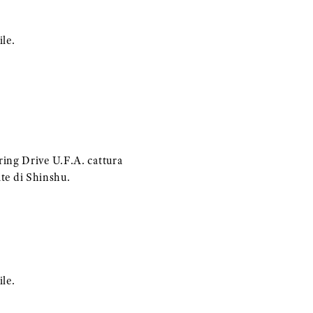
le.
ing Drive U.F.A. cattura
ate di Shinshu.
le.