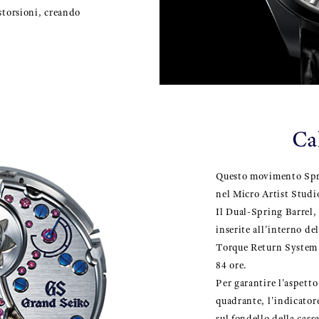
storsioni, creando
Ca
Questo movimento Spri
nel Micro Artist Studi
Il Dual-Spring Barrel,
inserite all'interno de
Torque Return System p
84 ore.
Per garantire l'aspett
quadrante, l'indicatore
sul fondello della cassa