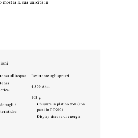
o mostra la sua unicità in
ioni
tenza all’acqua:
Resistente agli spruzzi
stenza
4,800 A/m
etica:
:
102 g
Chiusura in platino 950 (con
 dettagli /
parti in PT900)
teristiche:
Display riserva di energia