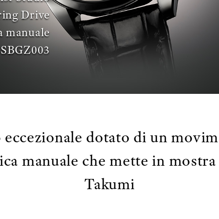
ring Drive
ca manuale
SBGZ003
 eccezionale dotato di un movim
ica manuale che mette in mostra l
Takumi