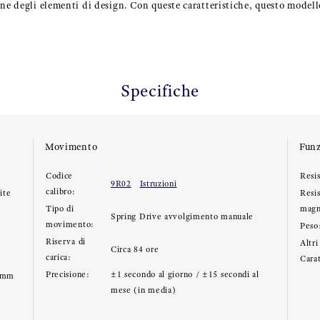
one degli elementi di design. Con queste caratteristiche, questo modell
Specifiche
Movimento
Funz
Codice
Resis
9R02
Istruzioni
calibro:
ite
Resi
Tipo di
magn
Spring Drive avvolgimento manuale
movimento:
Peso
Riserva di
Altri
Circa 84 ore
carica:
Carat
Precisione:
±1 secondo al giorno / ±15 secondi al
.7mm
mese (in media)