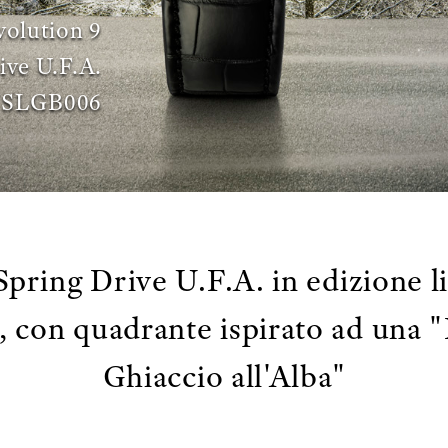
volution 9
ive U.F.A.
SLGB006
pring Drive U.F.A. in edizione li
k, con quadrante ispirato ad una "
Ghiaccio all'Alba"