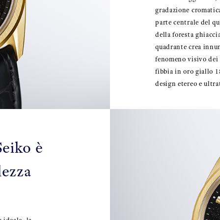
gradazione cromatica 
parte centrale del q
della foresta ghiacci
quadrante crea innum
fenomeno visivo dei p
fibbia in oro giallo
design etereo e ultr
Seiko è
lezza