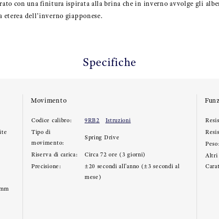
to con una finitura ispirata alla brina che in inverno avvolge gli albe
za eterea dell’inverno giapponese.
Specifiche
Movimento
Funz
Codice calibro:
9RB2
Istruzioni
Resis
ite
Tipo di
Resi
Spring Drive
movimento:
Peso
Riserva di carica:
Circa 72 ore (3 giorni)
Altri
Precisione:
±20 secondi all'anno (±3 secondi al
Carat
mese)
3mm