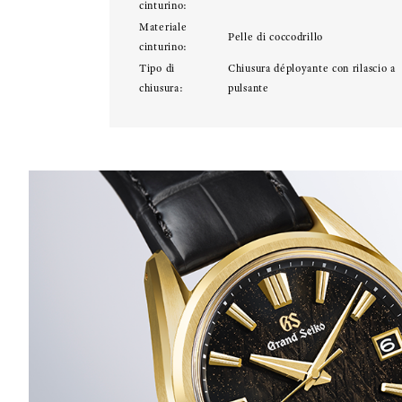
cinturino:
Materiale
Pelle di coccodrillo
cinturino:
Tipo di
Chiusura déployante con rilascio a
chiusura:
pulsante