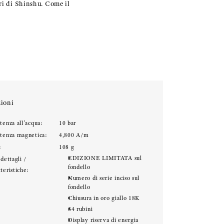
ri di Shinshu. Come il
ioni
tenza all’acqua:
10 bar
stenza magnetica:
4,800 A/m
:
108 g
EDIZIONE LIMITATA sul
 dettagli /
fondello
teristiche:
Numero di serie inciso sul
fondello
Chiusura in oro giallo 18K
34 rubini
Display riserva di energia