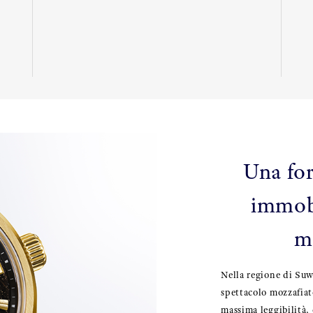
Una for
immobi
m
Nella regione di Suw
spettacolo mozzafiato
massima leggibilità,