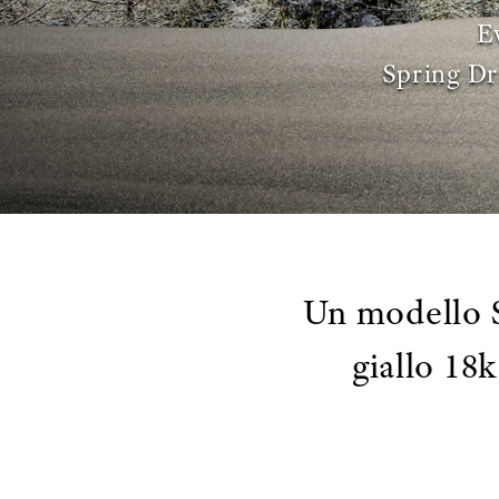
E
Spring Dr
Un modello S
giallo 18