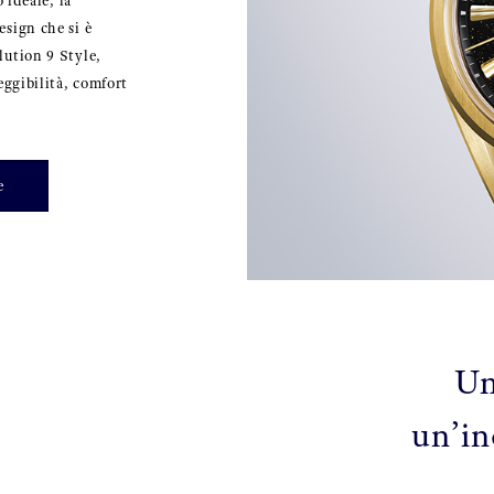
 ideale, la
sign che si è
lution 9 Style,
eggibilità, comfort
e
Un
un’in