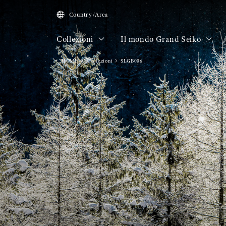
Country/Area
Collezioni
Il mondo Grand Seiko
HOME
Collezioni
SLGB006