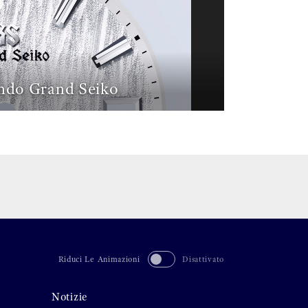
ndo Grand Seiko
Riduci Le Animazioni
Disattivato
Notizie