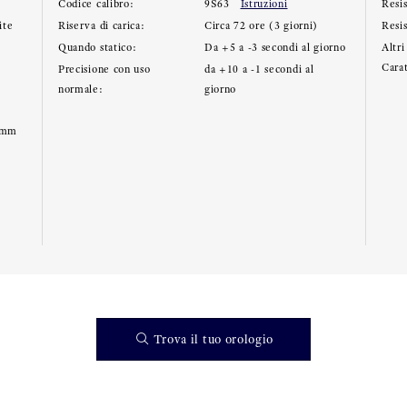
Codice calibro:
9S63
Istruzioni
Resis
ite
Riserva di carica:
Circa 72 ore (3 giorni)
Resi
Quando statico:
Da +5 a -3 secondi al giorno
Altri
Carat
Precisione con uso
da +10 a -1 secondi al
normale:
giorno
0mm
Trova il tuo orologio