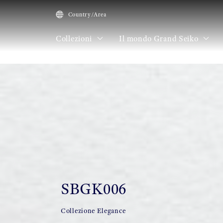
Country/Area
Collezioni
Il mondo Grand Seiko
HOME
Collezioni
SBGK006
SBGK006
Collezione Elegance