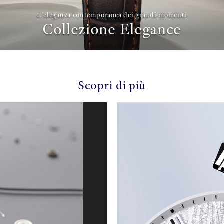
L’eleganza contemporanea dei grandi momenti
Collezione Elegance
Scopri di più