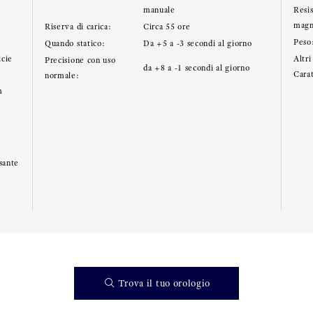
manuale
Resi
magn
Riserva di carica:
Circa 55 ore
Peso
Quando statico:
Da +5 a -3 secondi al giorno
icie
Altri
Precisione con uso
da +8 a -1 secondi al giorno
Carat
normale:
m
sante
Trova il tuo orologio