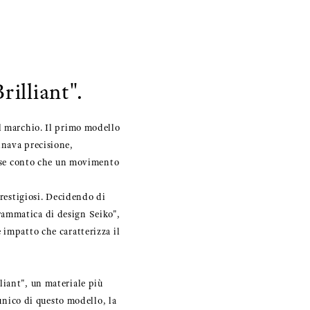
illiant".
l marchio. Il primo modello
inava precisione,
 rese conto che un movimento
prestigiosi. Decidendo di
rammatica di design Seiko",
 impatto che caratterizza il
liant", un materiale più
 unico di questo modello, la