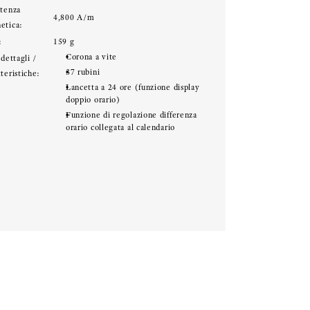
stenza
4,800 A/m
etica:
:
159 g
Corona a vite
 dettagli /
37 rubini
teristiche:
Lancetta a 24 ore (funzione display
doppio orario)
Funzione di regolazione differenza
orario collegata al calendario