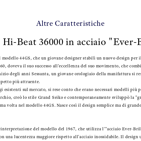
Altre Caratteristiche
Hi-Beat 36000 in acciaio "Ever-Br
el modello 44GS, che un giovane designer stabilì un nuovo design per i
60, doveva il suo successo all'eccellenza del suo movimento, che comb
inizio degli anni Sessanta, un giovane orologiaio della manifattura si
spetto più attraente.
i esistenti sul mercato, si rese conto che erano necessari modelli più 
rchio, creò lo stile Grand Seiko e contemporaneamente sviluppò la "g
ima volta nel modello 44GS. Nasce così il design semplice ma di grande
terpretazione del modello del 1967, che utilizza l'"acciaio Ever-Bril
con una lucentezza maggiore rispetto all'acciaio inossidabile. Il design