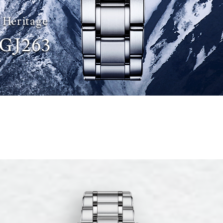
 Heritage
GJ263