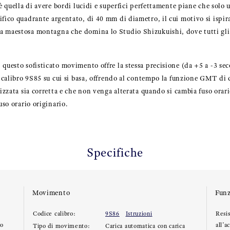
 è quella di avere bordi lucidi e superfici perfettamente piane che solo
fico quadrante argentato, di 40 mm di diametro, il cui motivo si ispira 
a maestosa montagna che domina lo Studio Shizukuishi, dove tutti gl
questo sofisticato movimento offre la stessa precisione (da +5 a -3 seco
l calibro 9S85 su cui si basa, offrendo al contempo la funzione GMT di 
lizzata sia corretta e che non venga alterata quando si cambia fuso ora
uso orario originario.
Specifiche
Movimento
Funz
Codice calibro:
9S86
Istruzioni
Resi
ro
all’a
Tipo di movimento:
Carica automatica con carica