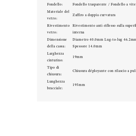
Fondello:
Fondello trasparente / Fondello a vite
Materiale del
Zaffiro a doppia curvatura
vetro:
Rivestimento
Rivestimento anti-riflesso sulla superf
vetro:
interna
Dimensione
Diametro 40.0mm Lug-to-lug 46.2m
della cassa:
Spessore 14.0mm
Larghezza
19mm
cinturino:
Tipo di
Chiusura déployante con rilascio a pul
chiusura:
Lunghezza
195mm
bracciale: