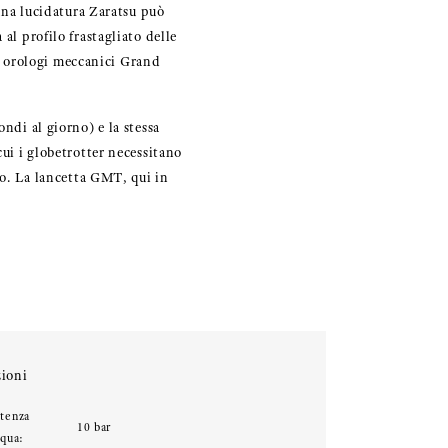
 una lucidatura Zaratsu può
al profilo frastagliato delle
i orologi meccanici Grand
ndi al giorno) e la stessa
cui i globetrotter necessitano
rio. La lancetta GMT, qui in
ioni
stenza
10 bar
cqua: