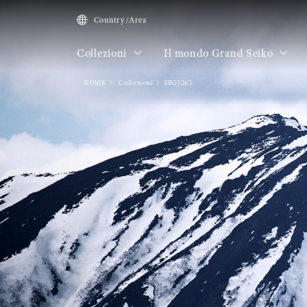
Country/Area
Collezioni
Il mondo Grand Seiko
HOME
Collezioni
SBGJ263