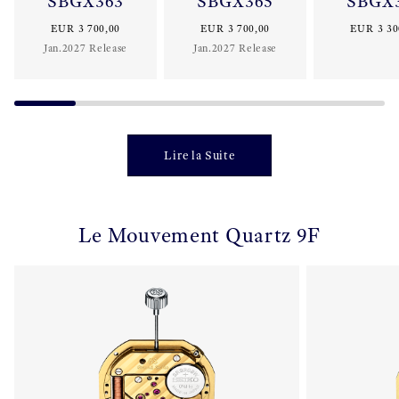
SBGX363
SBGX365
SBGX
EUR 3 700,00
EUR 3 700,00
EUR 3 30
Jan.2027 Release
Jan.2027 Release
Lire la Suite
Le Mouvement Quartz 9F