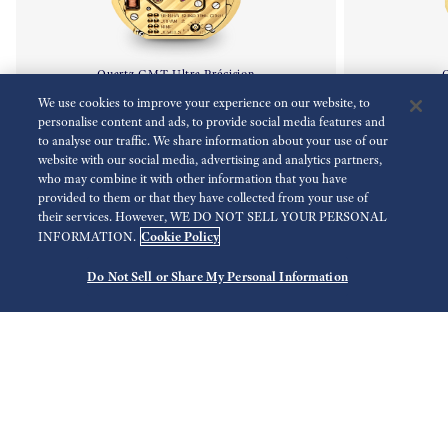
Quartz GMT Ultra Précision
Q
Calibre 9F86
We use cookies to improve your experience on our website, to
personalise content and ads, to provide social media features and
to analyse our traffic. We share information about your use of our
website with our social media, advertising and analytics partners,
who may combine it with other information that you have
provided to them or that they have collected from your use of
their services. However, WE DO NOT SELL YOUR PERSONAL
Cookie Policy
INFORMATION.
Movement Comparison
Do Not Sell or Share My Personal Information
Movement
Précision
Durée
Quartz GMT Ultra Précision
±10 secondes par an
Envir
Calibre 9F86