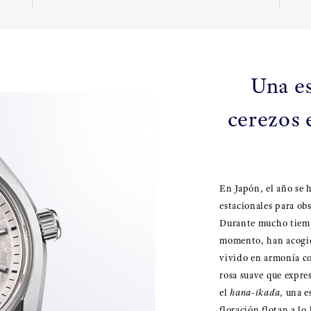
Una es
cerezos 
En Japón, el año se 
estacionales para obs
Durante mucho tiempo
momento, han acogid
vivido en armonía co
rosa suave que expres
el
hana-ikada
, una e
floración flotan a lo