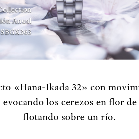
Collection
sión Anual
SBGX363
cto «Hana-Ikada 32» con movim
 evocando los cerezos en flor d
flotando sobre un río.