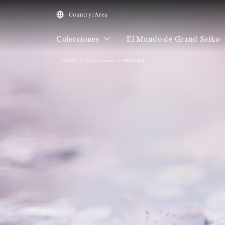
Country/Area
Colecciones
El Mundo de Grand Seiko
HOME
Colecciones
SBGX363