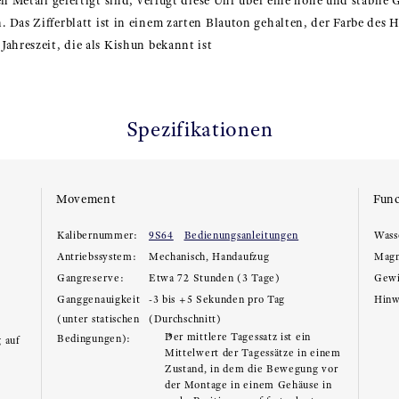
en Metall gefertigt sind, verfügt diese Uhr über eine hohe und stabile
 Das Zifferblatt ist in einem zarten Blauton gehalten, der Farbe des
ahreszeit, die als Kishun bekannt ist
Spezifikationen
Movement
Func
Kalibernummer:
9S64
Bedienungsanleitungen
Wass
Antriebssystem:
Mechanisch, Handaufzug
Magn
Gangreserve:
Etwa 72 Stunden (3 Tage)
Gewi
Ganggenauigkeit
-3 bis +5 Sekunden pro Tag
Hinw
(unter statischen
(Durchschnitt)
Der mittlere Tagessatz ist ein
Bedingungen):
 auf
Mittelwert der Tagessätze in einem
Zustand, in dem die Bewegung vor
der Montage in einem Gehäuse in