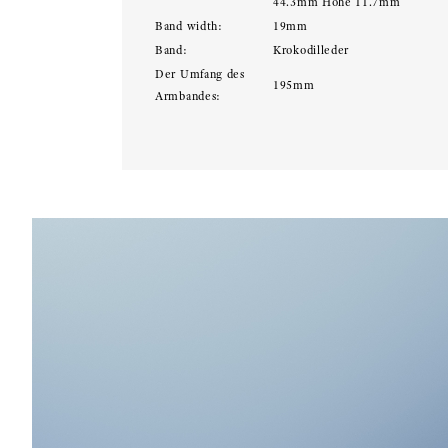
44.3mm Höhe 11.7mm
Band width:
19mm
Band:
Krokodilleder
Der Umfang des
195mm
Armbandes: