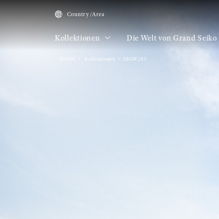
Country/Area
Kollektionen
Die Welt von Grand Seiko
HOME
Kollektionen
SBGW283