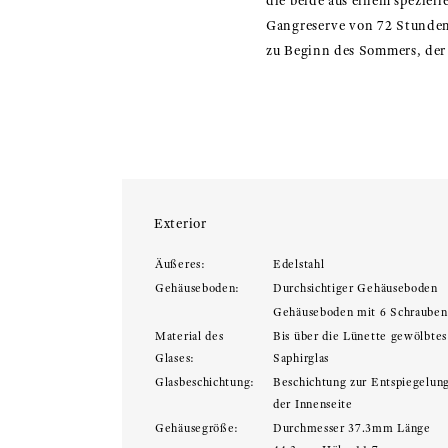
die beide aus einem speziell
Gangreserve von 72 Stunden.
zu Beginn des Sommers, der J
Exterior
Äußeres:
Edelstahl
Gehäuseboden:
Durchsichtiger Gehäuseboden
Gehäuseboden mit 6 Schrauben
Material des
Bis über die Lünette gewölbtes
Glases:
Saphirglas
Glasbeschichtung:
Beschichtung zur Entspiegelung
der Innenseite
Gehäusegröße:
Durchmesser 37.3mm Länge