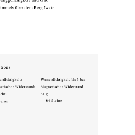
 Ganggenauigkeit und eine
 Himmels über dem Berg Iwate
tions
erdichtigkeit:
Wasserdichtigkeit bis 3 bar
etischer Widerstand:
Magnetischer Widerstand
cht:
61 g
24 Steine
eise: