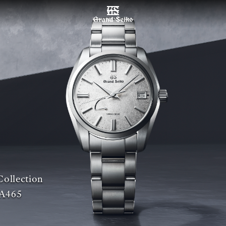
MENÜ
Collection
A465