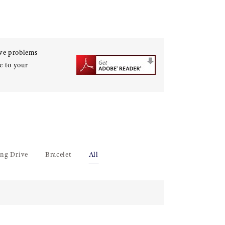
ave problems
e to your
ing Drive
Bracelet
All