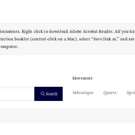
 documents. Right click to download Adobe Acrobat Reader. AIf you h
truction booklet (control-click on a Mac), select “Save link as,” and sav
 computer.
Movement
Mécanique
Quartz
Spr
Search