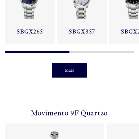
SBGX265
SBGX357
SBGX
Mais
Movimento 9F Quartzo