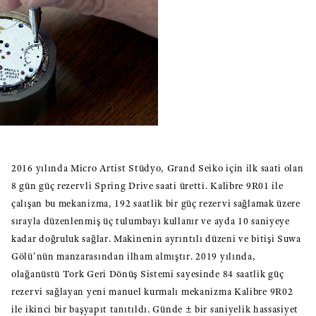
2016 yılında Micro Artist Stüdyo, Grand Seiko için ilk saati olan
8 gün güç rezervli Spring Drive saati üretti. Kalibre 9R01 ile
çalışan bu mekanizma, 192 saatlik bir güç rezervi sağlamak üzere
sırayla düzenlenmiş üç tulumbayı kullanır ve ayda 10 saniyeye
kadar doğruluk sağlar. Makinenin ayrıntılı düzeni ve bitişi Suwa
Gölü'nün manzarasından ilham almıştır. 2019 yılında,
olağanüstü Tork Geri Dönüş Sistemi sayesinde 84 saatlik güç
rezervi sağlayan yeni manuel kurmalı mekanizma Kalibre 9R02
ile ikinci bir başyapıt tanıtıldı. Günde ± bir saniyelik hassasiyet