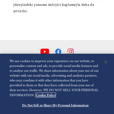
yüzeyindeki yansıma önleyici kaplamayla daha da
arttırılır.
We use cookies to improve your experience on our website, to
personalise content and ads, to provide social media features and
to analyse our traffic. We share information about your use of our
Animasyonlari Azalt
Devre dışı
website with our social media, advertising and analytics partners,
who may combine it with other information that you have
provided to them or that they have collected from your use of
Medya
Kullanım Koşulları
Gizlilik Politikası
Çerez Politikası
their services. However, WE DO NOT SELL YOUR PERSONAL
Cookie Policy
INFORMATION.
Erişilebilirlik
Do Not Sell or Share My Personal Information
©
2026 Seiko Watch Corporation