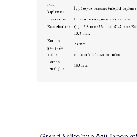
Cam
İç yüzeyde yansıma önleyici kaplama
kaplaması:
LumiBrite:
Lumibrite ibre, indeksler ve bezel
Kasa ebatları:
Çap 43.8 mm; Uzunluk 51.5 mm; Kal
13.8 mm.
Kordon
23 mm
genişliği:
Toka:
Katlanır kilitli uzatma tokası
Kordon
185 mm
uzunluğu:
Grand Seiko’nun özü Japon güz