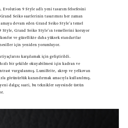
 Evolution 9 Style adlı yeni tasarım felsefesini
m Grand Seiko saatlerinin tasarımını her zaman
lamaya devam eden Grand Seiko Style'a temel
9 Style, Grand Seiko Style'ın temellerini koruyor
 konfor ve güzellikte daha yüksek standartlar
 nesiller için yeniden yorumluyor.
htiyaçlarını karşılamak için geliştirildi.
hızlı bir şekilde okuyabilmesi için kadran ve
ontrast vurgulanmış. LumiBrite, akrep ve yelkovan
azla görünürlük kazandırmak amacıyla kullanılmış.
eni dalgıç saati, bu teknikler sayesinde üstün
or.