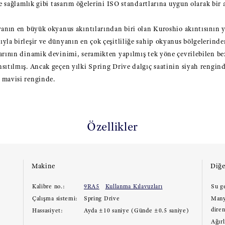
ve sağlamlık gibi tasarım öğelerini ISO standartlarına uygun olarak bir a
yanın en büyük okyanus akıntılarından biri olan Kuroshio akıntısının y
yla birleşir ve dünyanın en çok çeşitliliğe sahip okyanus bölgelerinden
arının dinamik devinimi, seramikten yapılmış tek yöne çevrilebilen be
sıtılmış. Ancak geçen yılki Spring Drive dalgıç saatinin siyah renginde
 mavisi renginde.
Özellikler
Makine
Diğe
Kalibre no.:
9RA5
Kullanma Kılavuzları
Su g
Çalışma sistemi:
Spring Drive
Many
diren
Hassasiyet:
Ayda ±10 saniye (Günde ±0.5 saniye)
Ağırl