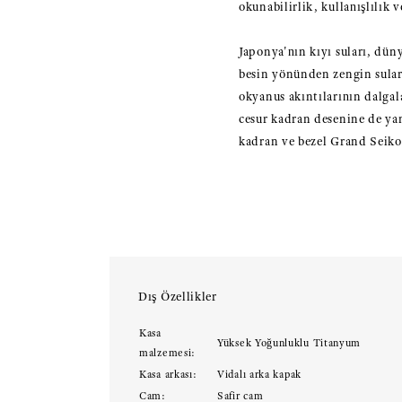
okunabilirlik, kullanışlılık 
Japonya'nın kıyı suları, dün
besin yönünden zengin suları
okyanus akıntılarının dalgal
cesur kadran desenine de yan
kadran ve bezel Grand Seiko
Dış Özellikler
Kasa
Yüksek Yoğunluklu Titanyum
malzemesi:
Kasa arkası:
Vidalı arka kapak
Cam:
Safir cam