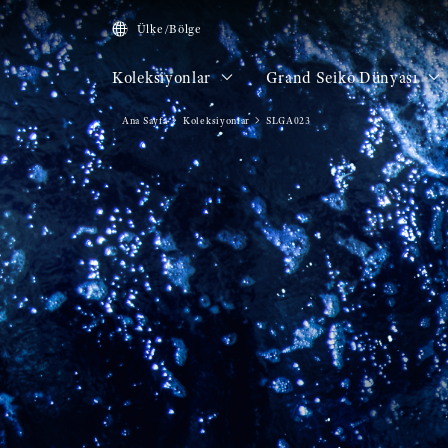
Ülke/Bölge
Koleksiyonlar
Grand Seiko Dünyası
Ana Sayfa
Koleksiyonlar
SLGA023