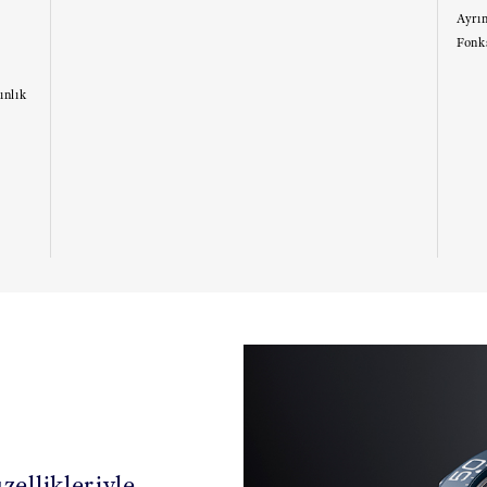
Ayrın
Fonk
ınlık
ellikleriyle