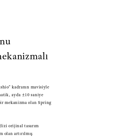
onu
mekanizmalı
ushio" kadranın mavisiyle
matik, ayda ±10 saniye
 bir mekanizma olan Spring
dizi orijinal tasarım
em olan artırılmış