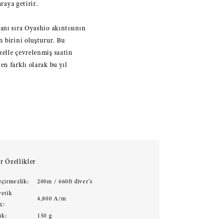
raya getirir.
anı sıra Oyashio akıntısının
 birini oluşturur. Bu
zelle çevrelenmiş saatin
n farklı olarak bu yıl
r Özellikler
eçirmezlik:
200m / 660ft diver's
etik
4,800 A/m
ç:
ık:
150 g