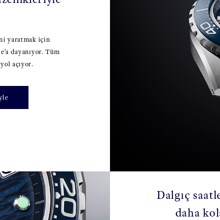
ni yaratmak için
le’a dayanıyor. Tüm
yol açıyor.
yle
Dalgıç saatl
daha kol