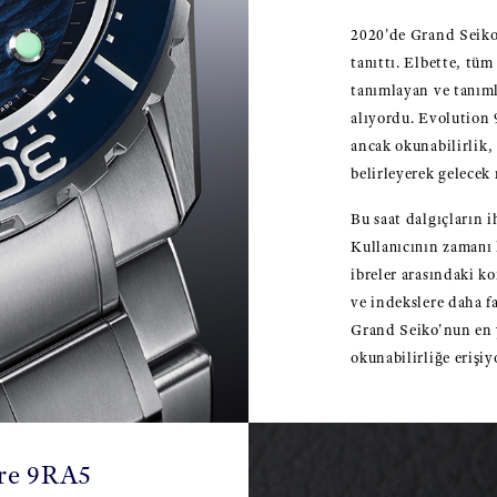
2020'de Grand Seiko,
tanıttı. Elbette, tü
tanımlayan ve tanım
alıyordu. Evolution 
ancak okunabilirlik,
belirleyerek gelecek
Bu saat dalgıçların i
Kullanıcının zamanı 
ibreler arasındaki k
ve indekslere daha f
Grand Seiko'nun en y
okunabilirliğe erişiy
bre 9RA5