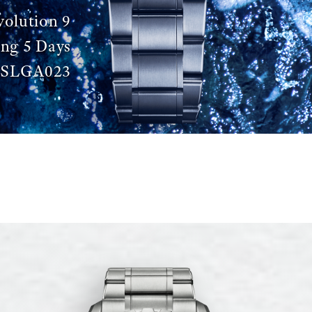
volution 9
ing 5 Days
SLGA023