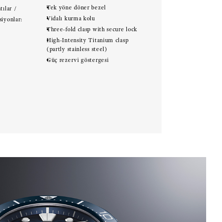
Tek yöne döner bezel
tılar /
Vidalı kurma kolu
siyonlar:
Three-fold clasp with secure lock
High-Intensity Titanium clasp
(partly stainless steel)
Güç rezervi göstergesi