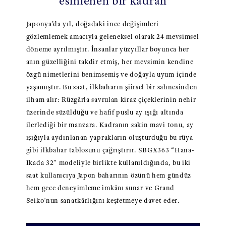
esinlenen bir kadran
Japonya’da yıl, doğadaki ince değişimleri
gözlemlemek amacıyla geleneksel olarak 24 mevsimsel
döneme ayrılmıştır. İnsanlar yüzyıllar boyunca her
anın güzelliğini takdir etmiş, her mevsimin kendine
özgü nimetlerini benimsemiş ve doğayla uyum içinde
yaşamıştır. Bu saat, ilkbaharın şiirsel bir sahnesinden
ilham alır: Rüzgârla savrulan kiraz çiçeklerinin nehir
üzerinde süzüldüğü ve hafif puslu ay ışığı altında
ilerlediği bir manzara. Kadranın sakin mavi tonu, ay
ışığıyla aydınlanan yaprakların oluşturduğu bu rüya
gibi ilkbahar tablosunu çağrıştırır. SBGX363 “Hana-
Ikada 32” modeliyle birlikte kullanıldığında, bu iki
saat kullanıcıya Japon baharının özünü hem gündüz
hem gece deneyimleme imkânı sunar ve Grand
Seiko’nun sanatkârlığını keşfetmeye davet eder.