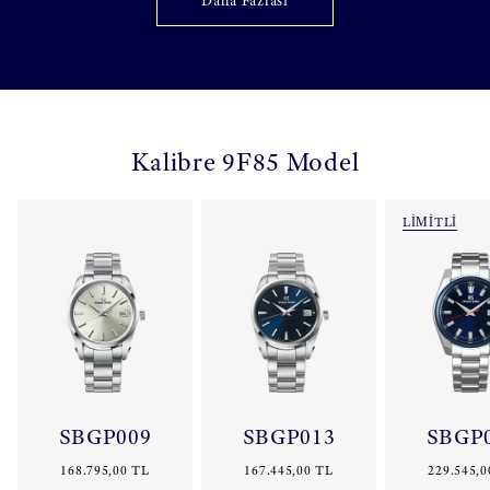
Daha Fazlası
Kalibre 9F85 Model
LİMİTLİ
SBGP009
SBGP013
SBGP
168.795,00 TL
167.445,00 TL
229.545,0