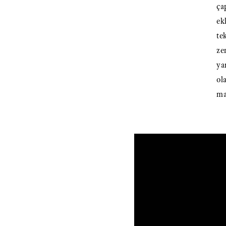
ça
ek
te
ze
ya
ol
ma