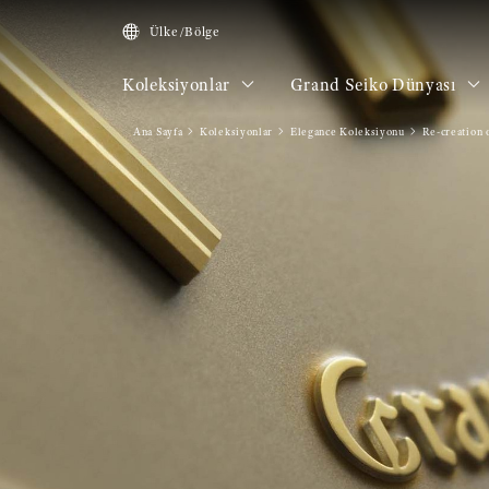
Ülke/Bölge
Koleksiyonlar
Grand Seiko Dünyası
Ana Sayfa
Koleksiyonlar
Elegance Koleksiyonu
Re-creation o