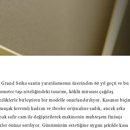
k Grand Seiko saatin yaratılamsının üzerinden 60 yıl geçti ve bu
lometre taşı niteliğindeki tasarım, köklü mirasını çağdaş
niliklerle birleştiren bir modelle onurlandırılıyor. Kasanın biçi
muşak kıvrımlı kadran ve ibreler orijinaline sadık, ancak arka
pak safir cam ile değiştirilerek makinenin muhteşem finisajı
zler önüne seriliyor. Günümüzün estetiğine uygun şekilde kasa