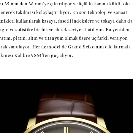
pı 35 mm'den 38 mm'ye çıkarılıyor ve üçlü katlamalı kilitli toka
lenerek takılması kolaylaştırılıyor. En son teknoloji ve zanaat
knikleri kullanılarak kasaya, fasetli indekslere ve tokaya daha da
ngin ve sofistike bir his verilerek seviye atlatılıyor. Bu yeniden
ratım, platin, altın ve titanyum olmak üzere üç farklı versiyon
arak sunuluyor. Her üç model de Grand Seiko'nun elle kurmalı
kinesi Kalibre 9S64'ten güç alıyor.