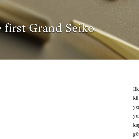
 first Grand Seiko
İl
ki
ye
yu
ka
gö