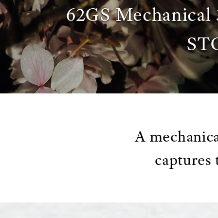
62GS Mechanical
ST
A mechanical
captures 