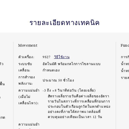
รายละเอียดทางเทคนิค
Movement
Func
ตัวเครื่อง:
9S27
วิธีใช้งาน
การก
ตัว
ระบบขับ
อัตโนมัติ พร้อมกลไกการไขลานแบบ
น้ำห
เคลื่อน:
กำหนดเอง
น้ำห
การสำรอง
รายละ
ประมาณ 50 ชั่วโมง
พลังงาน:
ื้น
ความแม่นยำ
-3 ถึง +8 วินาทีต่อวัน (โดยเฉลี่ย)
อัตราเฉลี่ยรายวันคือค่าเฉลี่ยของอัตรา
(เมื่อไม่
ว
รายวันในสภาวะที่การเคลื่อนที่ก่อนการ
เคลื่อนไหว):
ประกอบในตัวเรือนถูกวัดในหกตำแหน่ง
อย่างคงที่ภายใต้สภาพแวดล้อมที่
ควบคุมอย่างเทียมเป็นเวลา 12 วัน
มกด
ความแม่นยำ