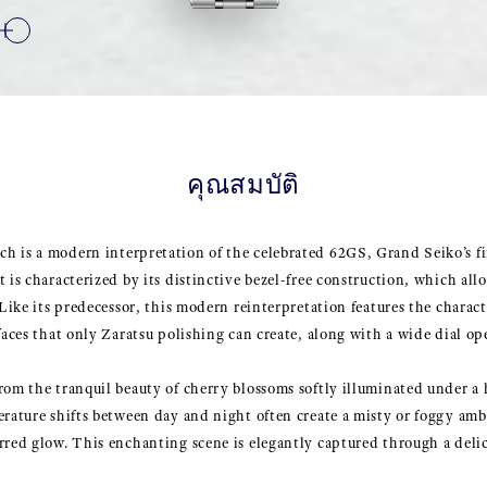
คุณสมบัติ
h is a modern interpretation of the celebrated 62GS, Grand Seiko’s f
 is characterized by its distinctive bezel-free construction, which all
 Like its predecessor, this modern reinterpretation features the charac
rfaces that only Zaratsu polishing can create, along with a wide dial 
rom the tranquil beauty of cherry blossoms softly illuminated under a 
erature shifts between day and night often create a misty or foggy amb
rred glow. This enchanting scene is elegantly captured through a deli