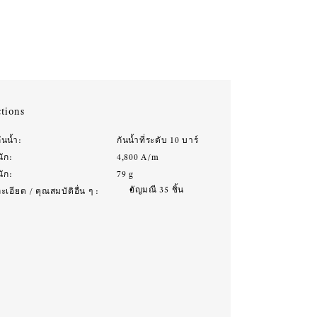
tions
ันน้ำ:
กันน้ำที่ระดับ 10 บาร์
นัก:
4,800 A/m
นัก:
79 g
อัญมณี 35 ชิ้น
เอียด / คุณสมบัติอื่น ๆ :