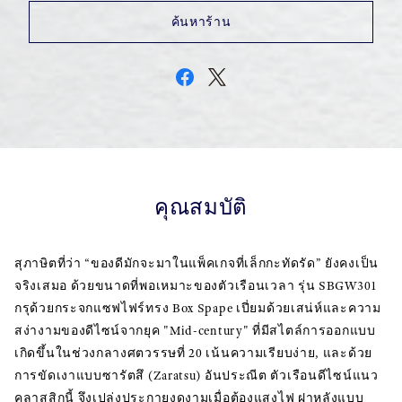
ค้นหาร้าน
คุณสมบัติ
สุภาษิตที่ว่า “ของดีมักจะมาในแพ็คเกจที่เล็กกะทัดรัด” ยังคงเป็น
จริงเสมอ ด้วยขนาดที่พอเหมาะของตัวเรือนเวลา รุ่น SBGW301
กรุด้วยกระจกแซฟไฟร์ทรง Box Spape เปี่ยมด้วยเสน่ห์และความ
สง่างามของดีไซน์จากยุค "Mid-century" ที่มีสไตล์การออกแบบ
เกิดขึ้นในช่วงกลางศตวรรษที่ 20 เน้นความเรียบง่าย, และด้วย
การขัดเงาแบบซารัตสึ (Zaratsu) อันประณีต ตัวเรือนดีไซน์แนว
คลาสสิกนี้ จึงเปล่งประกายงดงามเมื่อต้องแสงไฟ ฝาหลังแบบ