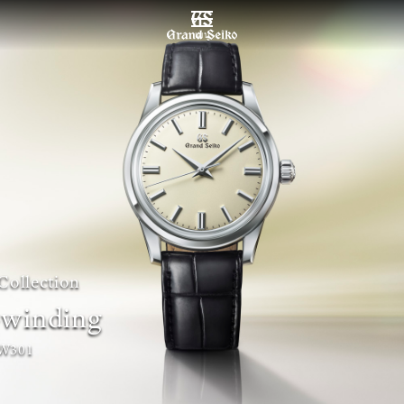
เมนู
Collection
winding
W301