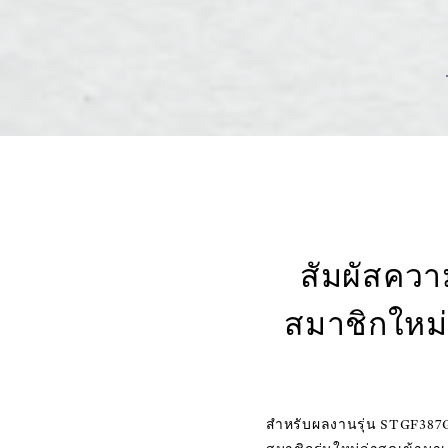
สัมผัสคว
สมาชิกใหม่
สำหรับผลงานรุ่น STGF387G 