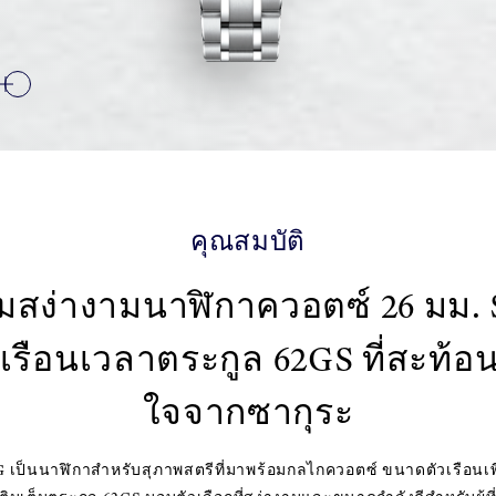
คุณสมบัติ
ามสง่างามนาฬิกาควอตซ์ 26 มม.
เรือนเวลาตระกูล 62GS ที่สะท้
ใจจากซากุระ
เป็นนาฬิกาสำหรับสุภาพสตรีที่มาพร้อมกลไกควอตซ์ ขนาดตัวเรือนเพีย