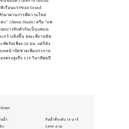
้ที่ชื่นชอบความสง่างามแบบ
นมัติเรือนแรกของ Grand
สสิกมาผ่านการตีความใหม่
คาดะ”
(Hana-Ikada)
หรือ “แพ
บบอบบางจับตัวกันเป็นแพบน
ละกว้างยิ่งขึ้น ขณะที่งานขัด
ัดรัดเพียง 26 มม. แต่ก็ยัง
บนหน้าปัดช่วยเพิ่มประกาย
งตรงสูงถึง ±10 วินาทีต่อปี
tions
ันน้ำ:
กันน้ำที่ระดับ 10 บาร์
นัก:
4,800 A/m