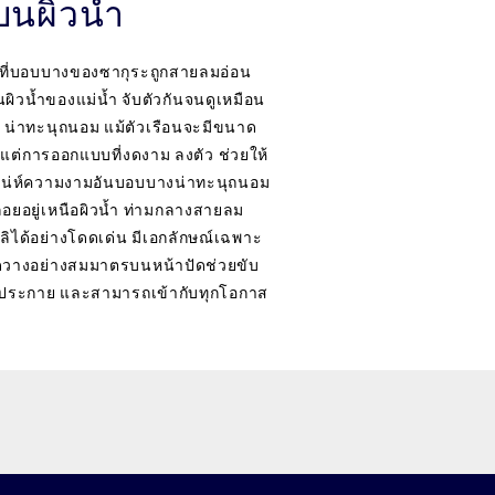
บนผิวน้ำ
กลีบที่บอบบางของซากุระถูกสายลมอ่อน
ิวน้ำของแม่น้ำ จับตัวกันจนดูเหมือน
ม น่าทะนุถนอม แม้ตัวเรือนจะมีขนาด
ร แต่การออกแบบที่งดงาม ลงตัว ช่วยให้
น่ห์ความงามอันบอบบางน่าทะนุถนอม
อยอยู่เหนือผิวน้ำ ท่ามกลางสายลม
ิได้อย่างโดดเด่น มีเอกลักษณ์เฉพาะ
จัดวางอย่างสมมาตรบนหน้าปัดช่วยขับ
ล่งประกาย และสามารถเข้ากับทุกโอกาส