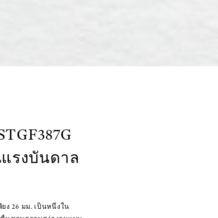
 STGF387G
อนแรงบันดาล
ง 26 มม. เป็นหนึ่งใน