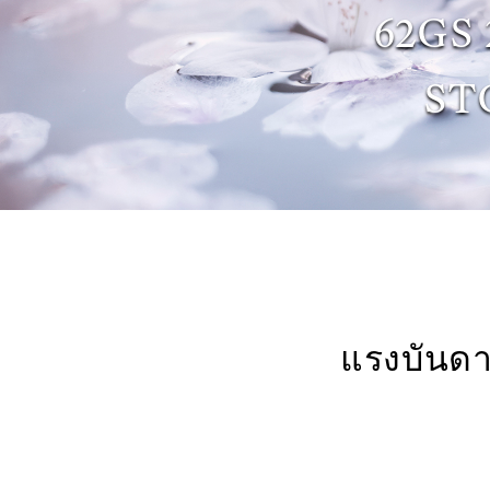
62GS
ST
แรงบันด