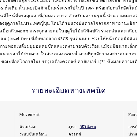
าเติมเต็มตระกูล 62GS มอบตัวเลือกที่สง่างามและขนาดกำลังดีสำหรับผู
S ดั้งเดิม นั้นเคยเปิดตัวเป็นครั้งแรกไปในปี 1967 พร้อมกับกลไกอัตโ
ในดีไซน์ที่ทรงคุณค่าที่สุดตลอดกาล สำหรับผลงานรุ่นนี้ นำความคลา
ห์ของฤดูกาลในประเทศญี่ปุ่น โดยได้รับแรงบันดาลใจจากภาพ “ฮานะอิ
ขึ้นเมื่อกลีบดอกซากุระถูกสายลมในฤดูใบไม้ผลิพัดปลิวร่วงหล่นและกลี
ือน (bezel-free) ที่สืบทอดจาก 62GS รุ่นต้นแบบ ช่วยให้หน้าปัดดูมีมิติแ
 ถ่ายทอดเหลี่ยมมุมอันคมชัดและงดงามรอบตัวเรือน แม้จะมีขนาดเล็กกะท
านค่าเวลาได้ง่ายดาย ในส่วนของเพชรน้ำงามที่ถูกจัดวางอย่างสมมาตร
ณะที่กลไกภายในบรรจุเครื่องควอตซ์ คาลิเบอร์ 4J51 ซึ่งมอบความเที่ย
รายละเอียดทางเทคนิค
Movement
Func
ตัวเครื่อง:
4J51
วิธีใช้งาน
การก
ระบบขับเคลื่อน:
ควอตซ์
น้ำห