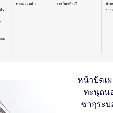
ความแม่นยำ:
±10 วินาทีต่อปี
น้ำห
ื้น
รายละ
ว
่มกด
หน้าปัดเ
ทะนุถน
ซากุระบอ