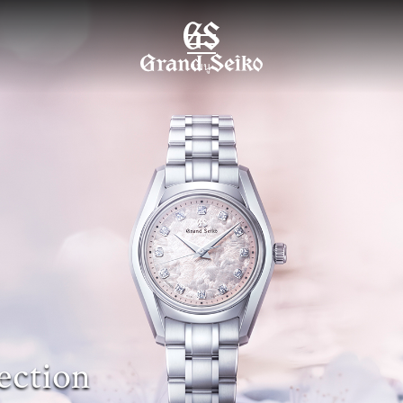
เมนู
ection