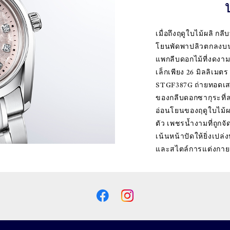
เมื่อถึงฤดูใบไม้ผลิ 
โยนพัดพาปลิวตกลงบนผ
แพกลีบดอกไม้ที่งดงา
เล็กเพียง 26 มิลลิเมต
STGF387G ถ่ายทอดเส
ของกลีบดอกซากุระที่ล
อ่อนโยนของฤดูใบไม้ผล
ตัว เพชรน้ำงามที่ถูก
เน้นหน้าปัดให้ยิ่งเป
และสไตล์การแต่งกาย