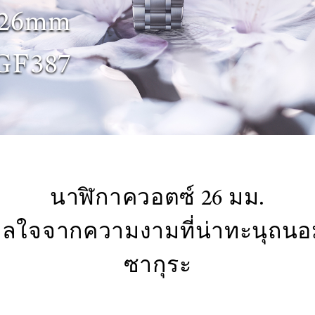
 26mm
GF387
นาฬิกาควอตซ์ 26 มม.
าลใจจากความงามที่น่าทะนุถนอ
ซากุระ