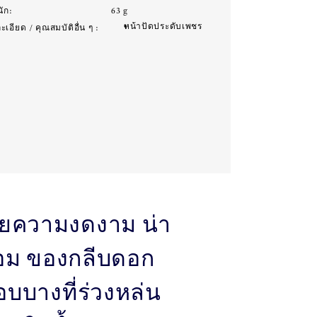
นัก:
63 g
หน้าปัดประดับเพชร
เอียด / คุณสมบัติอื่น ๆ :
ผยความงดงาม น่า
อม ของกลีบดอก
บบางที่ร่วงหล่น