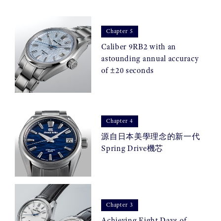
Chapter 5
Caliber 9RB2 with an
astounding annual accuracy
of ±20 seconds
Chapter 4
源自日本美學理念的新一代
Spring Drive機芯
Chapter 3
Achieving Eight Days of