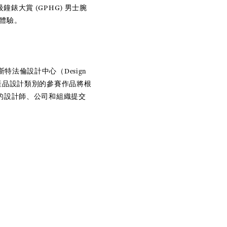
級鐘
錶大賞
(GPHG)
男士腕
體驗。
斯特法倫設計中心（
Design
產品設計類別的參賽作品將根
的設計師、公司和組織提交