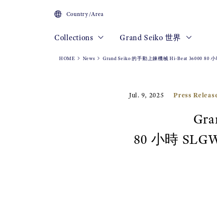
Country/Area
Collections
Grand Seiko 世界
HOME
News
Grand Seiko 的手動上鍊機械 Hi-Beat 3600
Press Releas
Jul. 9, 2025
Gran
80 小時 SL