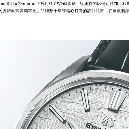
d Seiko Evolution 9系列SLGW003腕錶，從組件的比例到精
於腕錶而言實屬罕見。品牌數十年來精心打造的設計語言，在這款腕