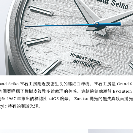
nd Seiko 雫石工房附近茂密生長的纖細白樺樹。雫石工房是 Grand 
案呼應了樺樹皮複雜多維紋理的美感。這款腕錶隸屬於 Evolution
可追溯至 1967 年推出的標誌性 44GS 腕錶。 Zaratsu 拋光的無失真
 Style 特有的和諧光澤。