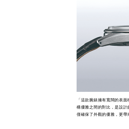
「這款腕錶擁有寬闊的表面
構優雅之間的對比，是設計
僅確保了外觀的優雅，更帶