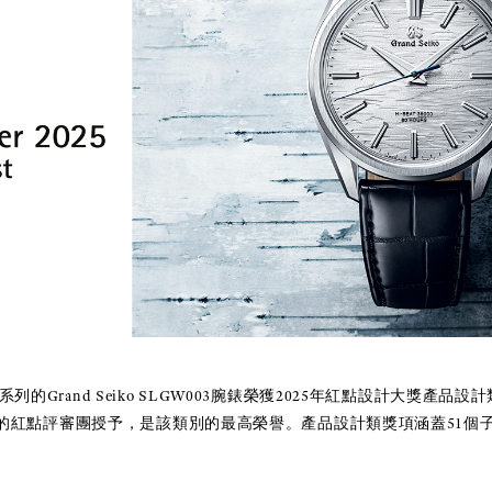
ion 9系列的Grand Seiko SLGW003腕錶榮獲2025年紅點設計大獎
成的紅點評審團授予，是該類別的最高榮譽。產品設計類獎項涵蓋51個