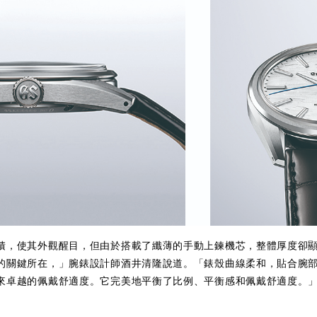
積，使其外觀醒目，但由於搭載了纖薄的手動上鍊機芯，整體厚度卻
的關鍵所在，」腕錶設計師酒井清隆
說道。
「錶殼曲線柔和，貼合腕
來卓越的佩戴舒適度。它完美地平衡了比例、平衡感和佩戴舒適度。