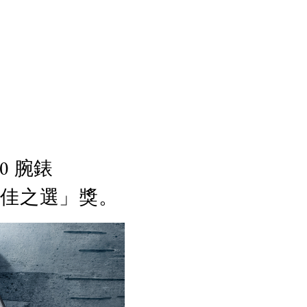
00 腕錶
獎「最佳之選」獎。