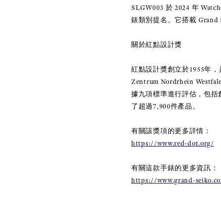
SLGW003
於
2024
年
Watch
錶類別提名。它搭載
Grand 
關於紅點設計獎
紅點設計獎創立於
1955
年，
Zentrum Nordrhein Westfal
據九項標準進行評估，包括
了超過
7,900
件
產品。
有關該獎項的更多詳情：
https://www.red-dot.org/
有關這款手錶的更多資訊：
https://www.grand-seiko.c