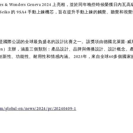
es & Wonders Geneva 2024
上亮相，並於同年晚些時候榮獲日
內瓦高
Seiko
的
9SA4
手動上鍊機芯，旨在提升手動上鍊的觸覺、聽覺和視覺
是國際公認的全球最負盛名的設計比賽之一。該獎項由德國北萊茵
-
威
en
）主辦，涵蓋三個類別：
產品設計、品牌與傳播設計、設計概念。
創新性、功能性、耐用性和情感內涵。
2025
年，來自全球
60
多個國家
om/global-en/news/2024/pr/20240409-1