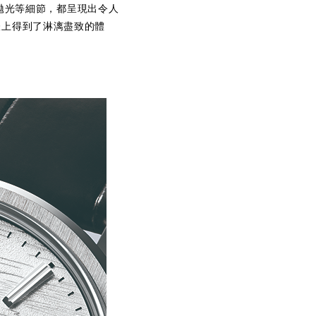
加工和拋光等細節，都呈現出令人
錶上得到了淋漓盡致的體