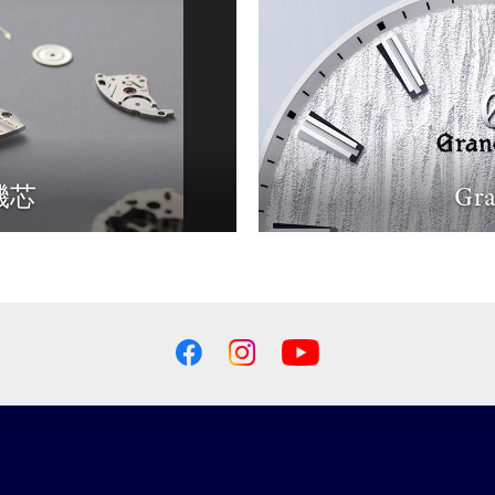
o機芯
Gr