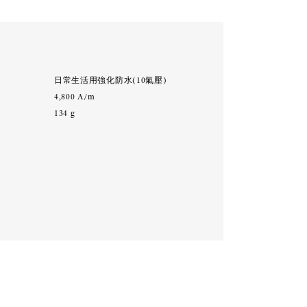
能
:
日常生活用強化防水(10氣壓)
:
4,800 A/m
:
134 g