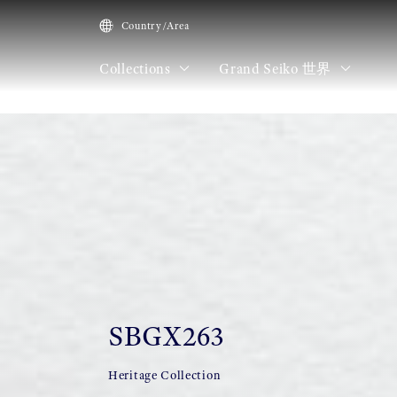
Country/Area
Collections
Grand Seiko 世界
HOME
Collections
SBGX263
SBGX263
Heritage Collection