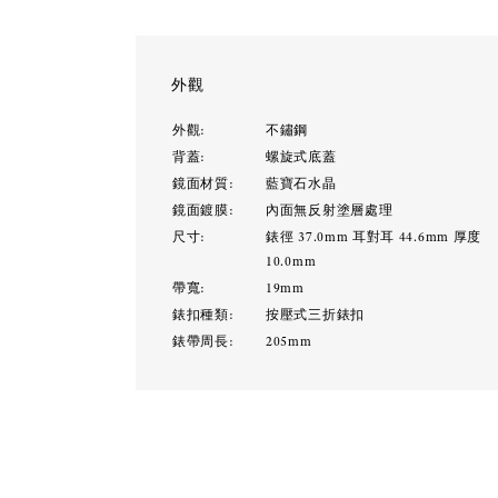
外觀
外觀:
不鏽鋼
背蓋:
螺旋式底蓋
鏡面材質:
藍寶石水晶
鏡面鍍膜:
內面無反射塗層處理
尺寸:
錶徑 37.0mm 耳對耳 44.6mm 厚度
10.0mm
帶寬:
19mm
錶扣種類:
按壓式三折錶扣
錶帶周長:
205mm