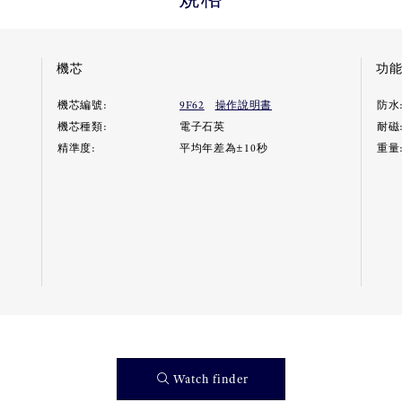
機芯
功
機芯編號:
9F62
操作說明書
防水
機芯種類:
電子石英
耐磁
精準度:
平均年差為±10秒
重量
Watch finder