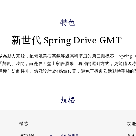
特色
新世代 Spring Drive GMT
為動力來源，配備媲美石英錶等級高精準度的第三類機芯「Spring Dr
e 秒針並非「刻劃」時間，而是在面盤上寧靜滑動，獨特的運針方式，更能體
備極佳防刮性能。錶冠設計於4點鐘位置，避免干擾劇烈活動時手腕的
規格
機芯
功