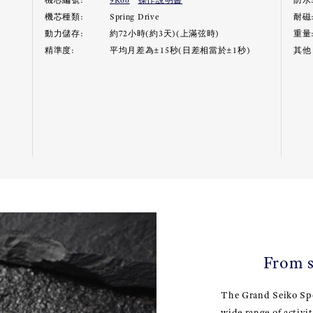
機芯編號:
9R66
操作說明書
防水
機芯種類:
Spring Drive
耐磁
動力儲存:
約72小時(約3天)(上滿弦時)
重量
精準度:
平均月差為±15秒(日差相當於±1秒)
其他 
From s
The Grand Seiko Spor
wide range of activi