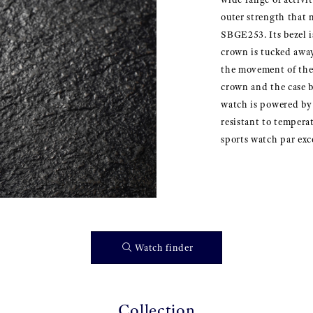
outer strength that m
SBGE253. Its bezel i
crown is tucked away
the movement of the w
crown and the case 
watch is powered by 
resistant to temperat
sports watch par exc
Watch finder
Collection