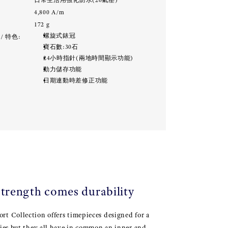
:
日常生活用強化防水(20氣壓)
:
4,800 A/m
:
172 g
螺旋式錶冠
/ 特色:
寶石數:30石
24小時指針(兩地時間顯示功能)
動力儲存功能
日期連動時差修正功能
trength comes durability
t Collection offers timepieces designed for a
ties but they all have in common an inner and