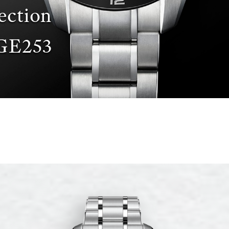
ection
GE253