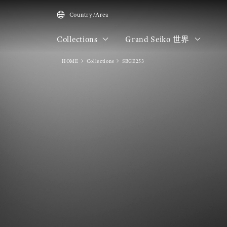
Country/Area
Collections
Grand Seiko 世界
HOME
Collections
SBGE253