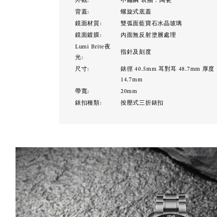
外觀:
不鏽鋼 表圈：陶瓷
背蓋:
螺旋式底蓋
鏡面材質:
雙弧面藍寶石水晶玻璃
鏡面鍍膜:
內面無反射塗層處理
Lumi Brite夜
指針及刻度
光:
尺寸:
錶徑 40.5mm 耳對耳 48.7mm 厚度
14.7mm
帶寬:
20mm
錶扣種類:
按壓式三折錶扣