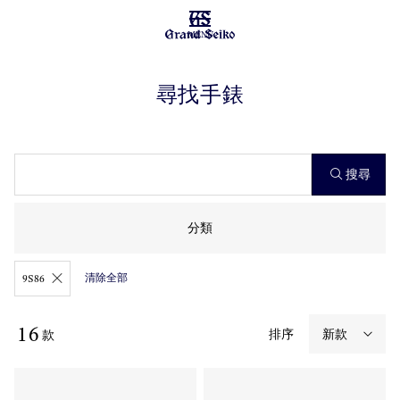
MENU
尋找手錶
搜尋
分類
清除全部
9S86
16
排序
款