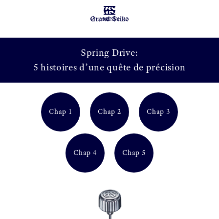
MENU
Spring Drive:
5 histoires d’une quête de précision
Chap 1
Chap 2
Chap 3
Chap 4
Chap 5