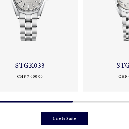
STGK033
ST
CHF 7,000.00
CHF 
Lire la Suite