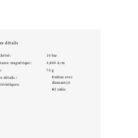
es détails
chéité:
10 bar
stance magnétique:
4,800 A/m
s:
75 g
Cadran avec
s détails /
diamant(s)
téristiques:
35 rubis