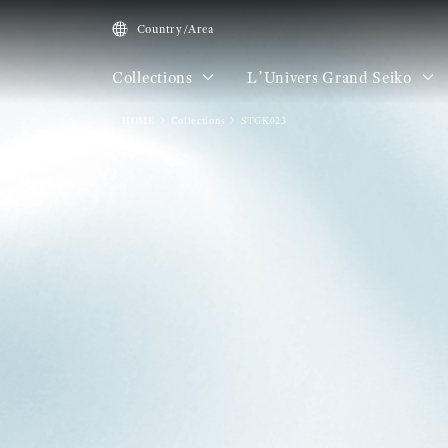
Country/Area
Collections
L’Univers Grand Seiko
HOME
Collections
STGK023