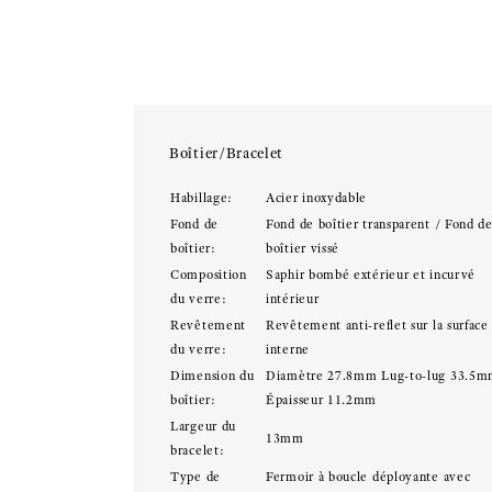
Boîtier/Bracelet
Habillage:
Acier inoxydable
Fond de
Fond de boîtier transparent / Fond d
boîtier:
boîtier vissé
Composition
Saphir bombé extérieur et incurvé
du verre:
intérieur
Revêtement
Revêtement anti-reflet sur la surface
du verre:
interne
Dimension du
Diamètre 27.8mm Lug-to-lug 33.5
boîtier:
Épaisseur 11.2mm
Largeur du
13mm
bracelet:
Type de
Fermoir à boucle déployante avec