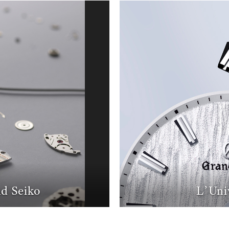
d Seiko
L’Uni