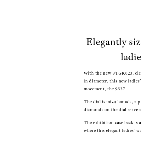
Elegantly si
ladi
With the new STGK023, elega
in diameter, this new ladies’
movement, the 9S27.
The dial is mizu hanada, a p
diamonds on the dial serve a
The exhibition case back is
where this elegant ladies’ 