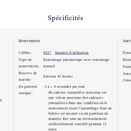
Spécificités
Mouvement
Autr
Calibre:
9S27
Manuels d’utilisation
Étan
e
Type de
Remontage automatique avec remontage
Rési
mouvement:
manuel
Poid
Réserve de
Autre
Environ 50 heures
marche:
Carac
En position
-3 à + 8 secondes par jour
La cadence journalière moyenne est
statique:
une valeur moyenne des cadences
mm
journalières dans une condition où le
mouvement avant l'assemblage dans un
boîtier est mesuré en six positions de
manière fixe sous un environnement
artificiellement contrôlé pendant 12
jours.