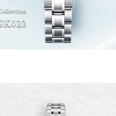
Collection
GK023