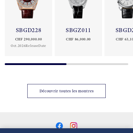
SBGD228
SBGZ011
SBGD
CHF 290,000.00
CHF 86,000.00
CHF 63,1
Oct.2026ReleaseDate
Découvrir toutes les montres