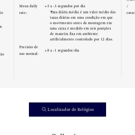
Mean daily
+5 a -3 segundos por dia
/
Taxa diária média é um valor médio das
cie
rate:
carac
taxas diárias em uma condição em que
o movimento antes da montagem em
mm
uma caixa é medido em seis posições
de maneira fixa em ambiente
artificialmente controlado por 12 dias.
Precisão de
+8 a -1 segundos/dia
uso normal:
tão
Localizador de Relógios