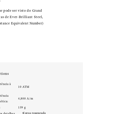
.
ue pode ser visto do Grand
as de Ever-Brilliant Steel,
sistance Equivalent Number)
tions
tência à
10 ATM
:
stência
4,800 A/m
ética:
:
159 g
Coroa rosqueada
os detalhes