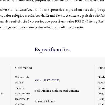
crementos de uma hora, proporcionando maior precisão e versatilidade
tivo Monte Iwate",evocando as superfícies impressionantes do pico q
rço dos relógios mecânicos da Grand Seiko. A caixa e a pulseira são feit
com alta resistência à corrosão, que possui um valor PREN (Pitting Re
o de aço usado na maioria dos relógios de última geração.
Especificações
Movimento
Func
Número de
Resis
9S86
Instructions
e
calibre:
água
Tipo de
Resi
Self-winding with manual-winding
 de
movimento:
magn
Reserva de
Peso
Aprox. 55 horas
marcha:
Outr