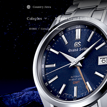
Country/Area
Coleções
Mundo Grand Seiko
HOME
Coleções
SBGJ267