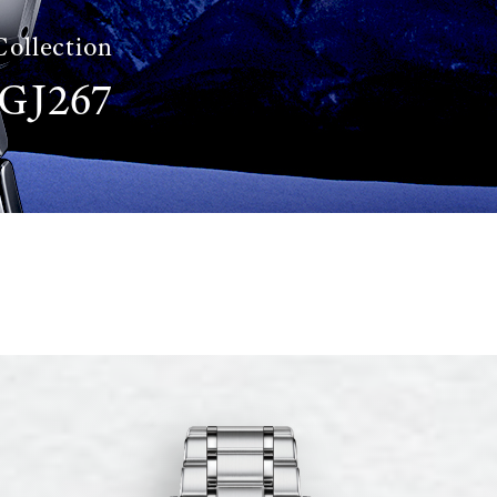
Collection
GJ267