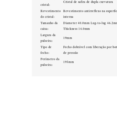
Cristal de safira de dupla curvatura
cristal:
Revestimento
Revestimento antirreflexo na superfí
do cristal:
interna
Tamanho da
Diameter 40.0mm Lug-to-lug 46.2
caixa:
Thickness 14.0mm
Largura da
19mm
pulseira:
Tipo de
Fecho dobrável com liberação por bo
fecho:
de pressão
Perímetro da
195mm
pulseira: