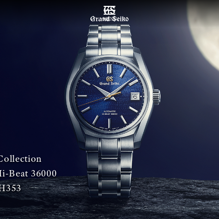
MENU
Collection
i-Beat 36000
H353