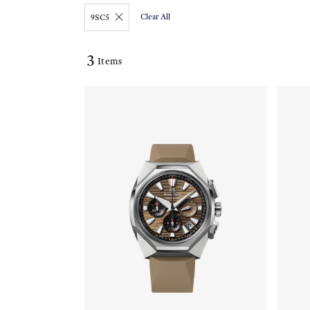
Clear All
9SC5
3
Items