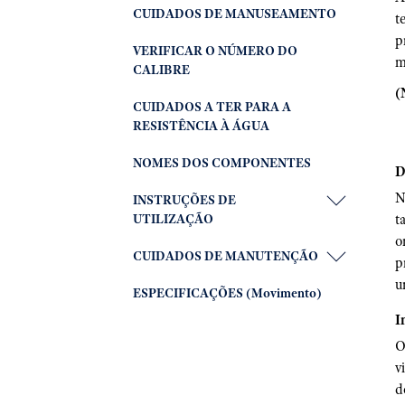
CUIDADOS DE MANUSEAMENTO
t
p
VERIFICAR O NÚMERO DO
m
CALIBRE
(
CUIDADOS A TER PARA A
RESISTÊNCIA À ÁGUA
NOMES DOS COMPONENTES
D
N
INSTRUÇÕES DE
UTILIZAÇÃO
t
o
CUIDADOS DE MANUTENÇÃO
p
u
ESPECIFICAÇÕES (Movimento)
I
O
v
d