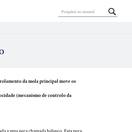
co
enrolamento da mola principal move os
locidade (mecanismo de controlo da
gada a uma peça chamada balanço. Esta peça