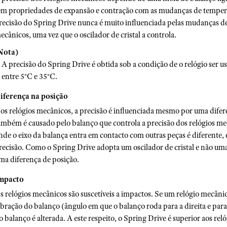
em propriedades de expansão e contração com as mudanças de temperatu
recisão do Spring Drive nunca é muito influenciada pelas mudanças d
ecânicos, uma vez que o oscilador de cristal a controla.
Nota)
A precisão do Spring Drive é obtida sob a condição de o relógio ser 
entre 5°C e 35°C.
iferença na posição
os relógios mecânicos, a precisão é influenciada mesmo por uma difere
ambém é causado pelo balanço que controla a precisão dos relógios mec
nde o eixo da balança entra em contacto com outras peças é diferente, e
recisão. Como o Spring Drive adopta um oscilador de cristal e não uma
ma diferença de posição.
mpacto
s relógios mecânicos são suscetíveis a impactos. Se um relógio mecânic
ibração do balanço (ângulo em que o balanço roda para a direita e para 
o balanço é alterada. A este respeito, o Spring Drive é superior aos re