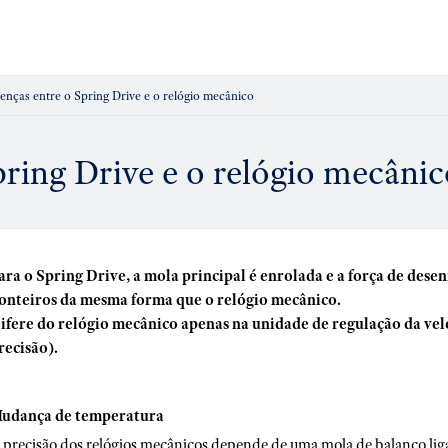
enças entre o Spring Drive e o relógio mecânico
pring Drive e o relógio mecâni
ara o Spring Drive, a mola principal é enrolada e a força de des
onteiros da mesma forma que o relógio mecânico.
ifere do relógio mecânico apenas na unidade de regulação da ve
recisão).
udança de temperatura
 precisão dos relógios mecânicos depende de uma mola de balanço li